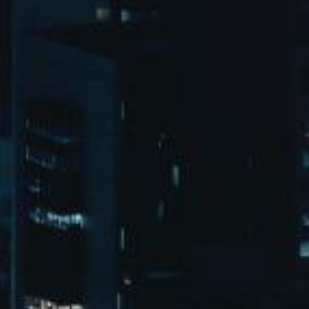
福利待遇
关于j9国际站(中国)
公司简介
资质荣誉
联系j9国际站(中国)
扫码咨询
Copyright 2026 j9国际站(中国)集团官网 版权所有
鲁ICP备13007571号-1