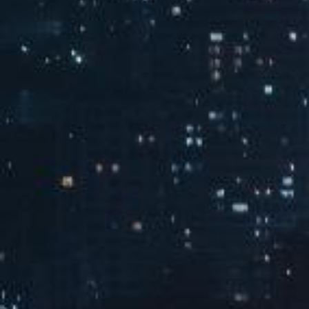
ZF-6810变压器油中溶解气体数据管理系统