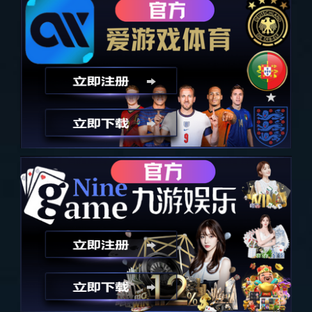
实验数据管理系统LIMS
智能检测平台系列
经典案例
变压器故障检测
在线产品
离线产品
便携产品
检定产品及服务
检定相关仪器