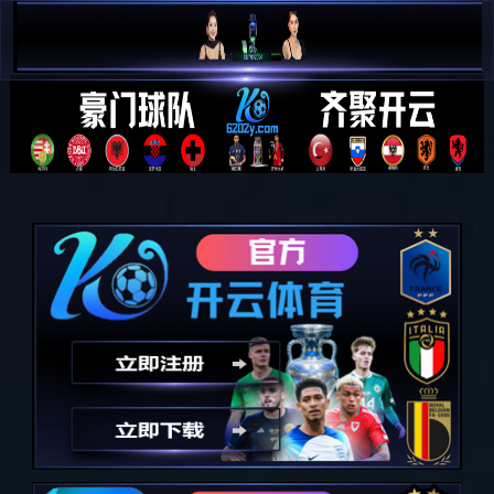
j9国际站(中国)集团官网
产品与服务
产品与服务
首
经典案
昆北-柳北-龙门特高压多端柔性直流输电工
>
>
页
例
程
智慧电力解决方案
变电站综合在线监测系统