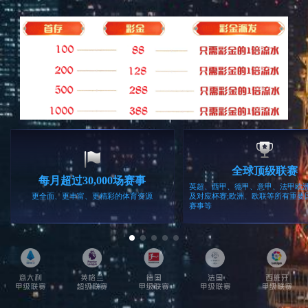
力与行业影响力。未来，公司将继续聚焦新能源技术前沿，深化产
品创新，以优质产品与服务助力能源绿色转型与高质量发展，为国
家“双碳”目标注入动力。