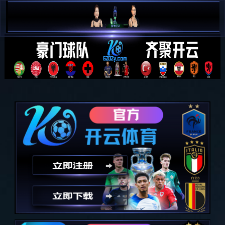
j9国际站(中国)集团官网
新闻中心
新闻中心
首页
>
公司新闻
返回列表
赋能绿色能源发展 我司绝缘油检测车在内蒙古
成功投运获高度认可
2025-12-24 16:42
浏览3009次